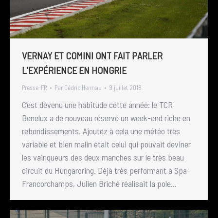
VERNAY ET COMINI ONT FAIT PARLER
L’EXPÉRIENCE EN HONGRIE
Presse-FR
Par
Cédric Hennau
9 juillet 2018
C’est devenu une habitude cette année: le TCR
Benelux a de nouveau réservé un week-end riche en
rebondissements. Ajoutez à cela une météo très
variable et bien malin était celui qui pouvait deviner
les vainqueurs des deux manches sur le très beau
circuit du Hungaroring. Déjà très performant à Spa-
Francorchamps, Julien Briché réalisait la pole…