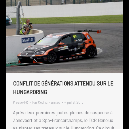
CONFLIT DE GÉNÉRATIONS ATTENDU SUR LE
HUNGARORING
Presse-FR
Par
Cédric Hennau
4 juillet 2018
Après deux premières joutes pleines de suspense à
Zandvoort et à Spa-Francorchamps, le TCR Benelux
va planter ses tréteaux sur le Hungaroring. Ce circuit