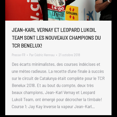
JEAN-KARL VERNAY ET LEOPARD LUKOIL
TEAM SONT LES NOUVEAUX CHAMPIONS DU
TCR BENELUX!
Presse-FR
Par
Cédric Hennau
21 octobre 2018
Des écarts minimalistes, des courses indécises et
une méteo radieuse. La recette d’une finale à succès
sur le circuit de Catalunya était complète pour le TCR
Benelux 2018. Et au bout du compte, deux très
beaux champions, Jean-Karl Vernay et Leopard
Lukoil Team, ont émergé pour décrocher la timbale!
Course 1: Jay Kay inverse la vapeur Jean-Karl…