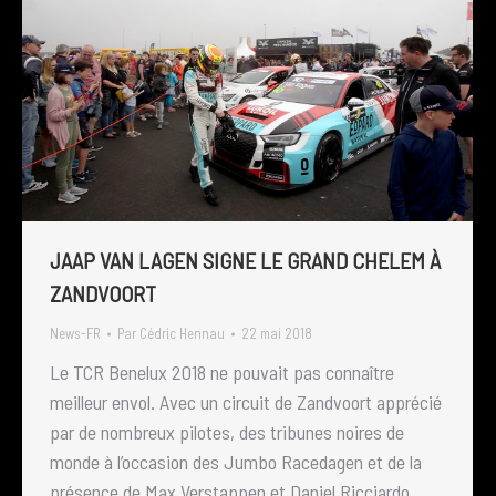
JAAP VAN LAGEN SIGNE LE GRAND CHELEM À
ZANDVOORT
News-FR
Par
Cédric Hennau
22 mai 2018
Le TCR Benelux 2018 ne pouvait pas connaître
meilleur envol. Avec un circuit de Zandvoort apprécié
par de nombreux pilotes, des tribunes noires de
monde à l’occasion des Jumbo Racedagen et de la
présence de Max Verstappen et Daniel Ricciardo