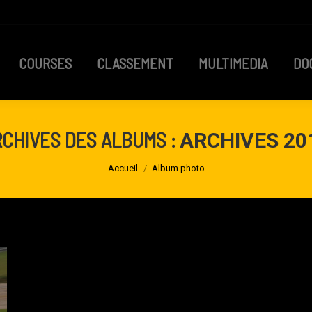
COURSES
CLASSEMENT
MULTIMEDIA
D
COURSES
CLASSEMENT
MULTIMEDIA
DO
RCHIVES DES ALBUMS :
ARCHIVES 20
Vous êtes ici :
Accueil
Album photo