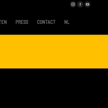
Instagram
Facebook
YouTube
TEN
PRESS
CONTACT
NL
TEN
PRESS
CONTACT
NL
8