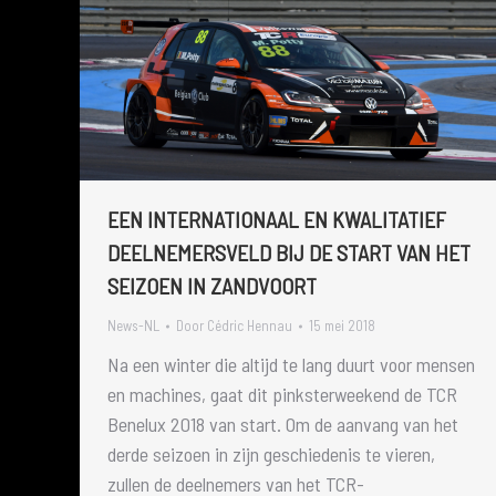
EEN INTERNATIONAAL EN KWALITATIEF
DEELNEMERSVELD BIJ DE START VAN HET
SEIZOEN IN ZANDVOORT
News-NL
Door
Cédric Hennau
15 mei 2018
Na een winter die altijd te lang duurt voor mensen
en machines, gaat dit pinksterweekend de TCR
Benelux 2018 van start. Om de aanvang van het
derde seizoen in zijn geschiedenis te vieren,
zullen de deelnemers van het TCR-