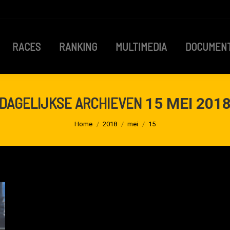
RACES
RANKING
MULTIMEDIA
DOCUMEN
RACES
RANKING
MULTIMEDIA
DOCUMEN
DAGELIJKSE ARCHIEVEN
15 MEI 201
Je bent hier:
Home
2018
mei
15