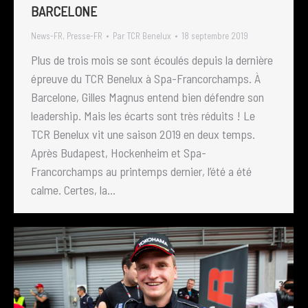
BARCELONE
News-FR
,
Presse-FR
Par
TCR Benelux
18 septembre 2019
Plus de trois mois se sont écoulés depuis la dernière
épreuve du TCR Benelux à Spa-Francorchamps. À
Barcelone, Gilles Magnus entend bien défendre son
leadership. Mais les écarts sont très réduits ! Le
TCR Benelux vit une saison 2019 en deux temps.
Après Budapest, Hockenheim et Spa-
Francorchamps au printemps dernier, l’été a été
calme. Certes, la…