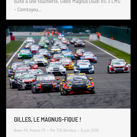
suite à une touchette, Gilles Magnus (Audi RS 3 LMS
– Comtoyou…
GILLES, LE MAGNUS-FIQUE !
News-FR
,
Presse-FR
Par
TCR Benelux
8 juin 2019