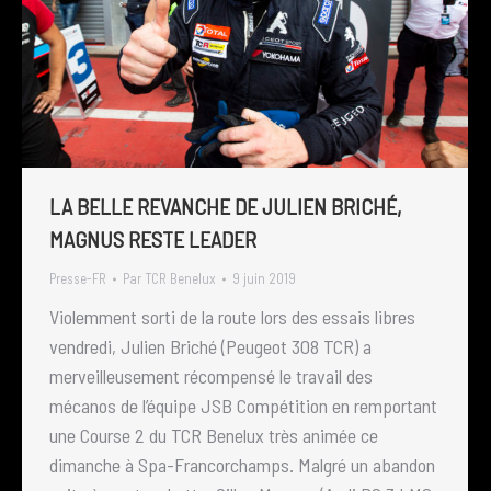
LA BELLE REVANCHE DE JULIEN BRICHÉ,
MAGNUS RESTE LEADER
Presse-FR
Par
TCR Benelux
9 juin 2019
Violemment sorti de la route lors des essais libres
vendredi, Julien Briché (Peugeot 308 TCR) a
merveilleusement récompensé le travail des
mécanos de l’équipe JSB Compétition en remportant
une Course 2 du TCR Benelux très animée ce
dimanche à Spa-Francorchamps. Malgré un abandon