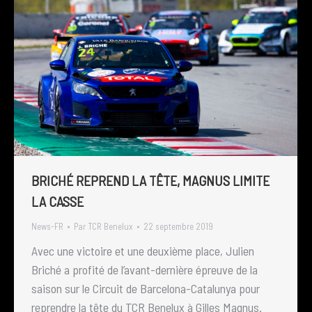
BRICHÉ REPREND LA TÊTE, MAGNUS LIMITE
LA CASSE
News-FR
Par
TCR Benelux
22 septembre 2019
Avec une victoire et une deuxième place, Julien
Briché a profité de l’avant-dernière épreuve de la
saison sur le Circuit de Barcelona-Catalunya pour
reprendre la tête du TCR Benelux à Gilles Magnus.