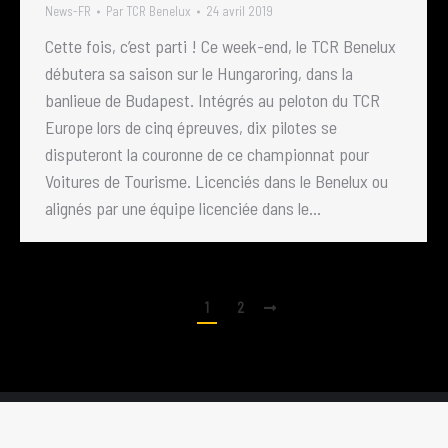
News-FR
Par
TCR Benelux
24 avril 2019
Cette fois, c’est parti ! Ce week-end, le TCR Benelux
débutera sa saison sur le Hungaroring, dans la
banlieue de Budapest. Intégrés au peloton du TCR
Europe lors de cinq épreuves, dix pilotes se
disputeront la couronne de ce championnat pour
Voitures de Tourisme. Licenciés dans le Benelux ou
alignés par une équipe licenciée dans le…
1
2
© TCR Benelux. All Rights Reserved //
Conditions d'utilisation
Website by
Cybernet Int.