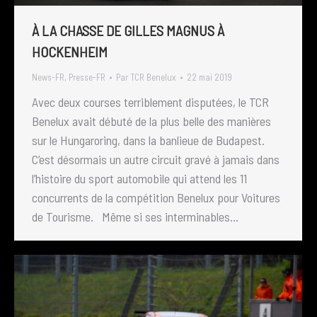
À LA CHASSE DE GILLES MAGNUS À
HOCKENHEIM
News-FR
,
Presse-FR
Par
TCR Benelux
22 mai 2019
Avec deux courses terriblement disputées, le TCR
Benelux avait débuté de la plus belle des manières
sur le Hungaroring, dans la banlieue de Budapest.
C’est désormais un autre circuit gravé à jamais dans
l’histoire du sport automobile qui attend les 11
concurrents de la compétition Benelux pour Voitures
de Tourisme. Même si ses interminables…