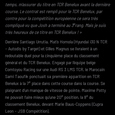
temps, m’assurer du titre en TCR Benelux avant la dernière
course. Le contrat est rempli pour le TCR Benelux, par
contre pour la compétition européenne ce sera très
e
compliqué vu que Josh a terminé au 3
rang. Mais je suis
très heureux de ce titre en TCR Benelux ! »
Derrière Santiago Urrutia, Mat’o Homola (Hyundai i30 N TCR
– Autodis by Target) et Gilles Magnus se livraient à un
redoutable duel pour la cinquième place du classement
général et du TCR Benelux. Engagé par l’équipe belge
Comtoyou Racing sur une Audi RS 3 LMS TCR, le Marocain
Sami Taoufik ponctuait sa première apparition en TCR
e
Benelux à la 7
place dans cette course dans la course. Se
plaignant d’un manque de vitesse de pointe, Maxime Potty
e
e
ne pouvait faire mieux qu’une 20
position, la 8
du
classement Benelux, devant Marie Baus-Coppens (Cupra
Leon – JSB Compétition).