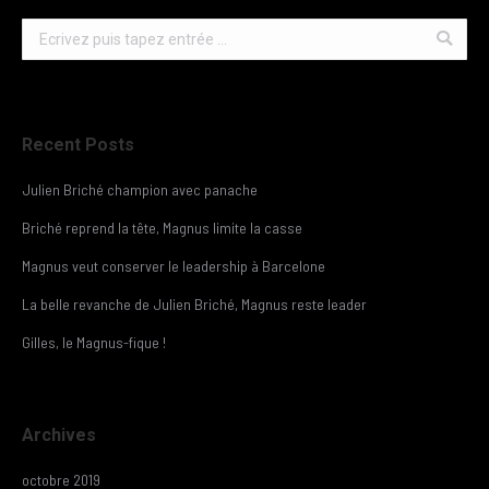
Search:
Recent Posts
Julien Briché champion avec panache
Briché reprend la tête, Magnus limite la casse
Magnus veut conserver le leadership à Barcelone
La belle revanche de Julien Briché, Magnus reste leader
Gilles, le Magnus-fique !
Archives
octobre 2019