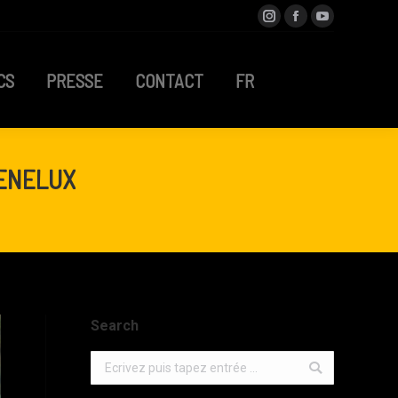
Instagram
Facebook
YouTube
OCS
PRESSE
CONTACT
FR
CS
PRESSE
CONTACT
FR
BENELUX
Search
Search: