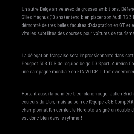
Un autre Belge arrive avec de grosses ambitions. Défe
Gilles Magnus (19 ans) entend bien placer son Audi RS 3
démontré de très belles facultés d’adaptation en GT et e
vite les subtilités des courses pour voitures de tourism
La délégation française sera impressionnante dans cett
Peugeot 308 TCR de l’équipe belge DG Sport, Aurélien C
une campagne mondiale en FIA WTCR. Il fait évidemment
Portant aussi la bannière bleu-blanc-rouge, Julien Brich
couleurs du Lion, mais au sein de l’équipe JSB Compétiti
championnat l’an dernier, le Nordiste a signé un doublé 
est donc bien dans le rythme !