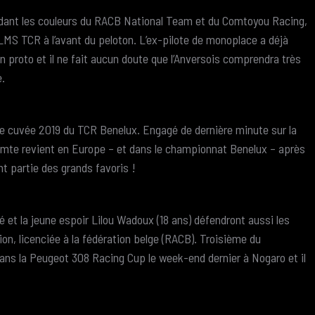
ndant les couleurs du RACB National Team et du Comtoyou Racing,
 LMS TCR à l’avant du peloton. L’ex-pilote de monoplace a déjà
n proto et il ne fait aucun doute que l’Anversois comprendra très
e.
e cuvée 2019 du TCR Benelux. Engagé de dernière minute sur la
omte revient en Europe – et dans le championnat Benelux – après
 partie des grands favoris !
é et la jeune espoir Lilou Wadoux (18 ans) défendront aussi les
on, licenciée à la fédération belge (RACB). Troisième du
dans la Peugeot 308 Racing Cup le week-end dernier à Nogaro et il