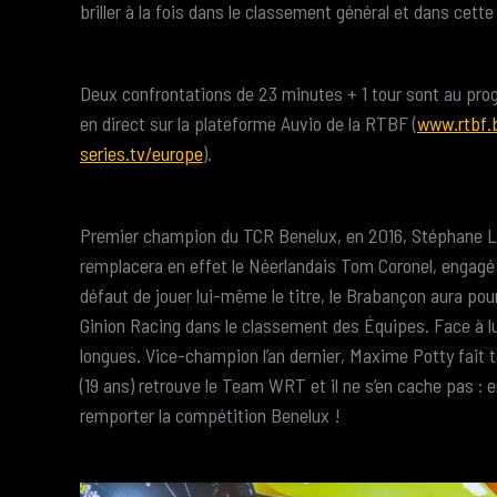
briller à la fois dans le classement général et dans cett
Deux confrontations de 23 minutes + 1 tour sont au pro
en direct sur la plateforme Auvio de la RTBF (
www.rtbf.
series.tv/europe
).
Premier champion du TCR Benelux, en 2016, Stéphane Lém
remplacera en effet le Néerlandais Tom Coronel, engag
défaut de jouer lui-même le titre, le Brabançon aura p
Ginion Racing dans le classement des Équipes. Face à lu
longues. Vice-champion l’an dernier, Maxime Potty fait 
(19 ans) retrouve le Team WRT et il ne s’en cache pas : 
remporter la compétition Benelux !