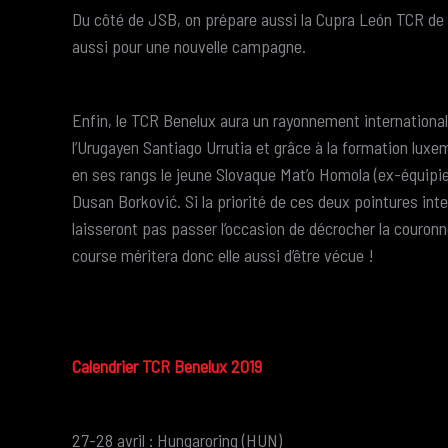
Du côté de JSB, on prépare aussi la Cupra León TCR de l
aussi pour une nouvelle campagne.
Enfin, le TCR Benelux aura un rayonnement internation
l’Urugayen Santiago Urrutia et grâce à la formation lu
en ses rangs le jeune Slovaque Mat’o Homola (ex-équipi
Dusan Borković. Si la priorité de ces deux pointures in
laisseront pas passer l’occasion de décrocher la couronn
course méritera donc elle aussi d’être vécue !
Calendrier TCR Benelux 2019
27-28 avril : Hungaroring (HUN)