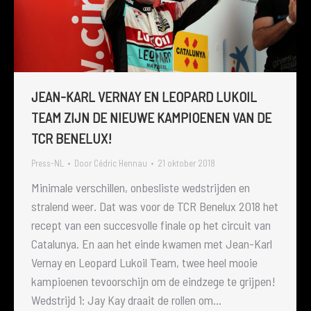
JEAN-KARL VERNAY EN LEOPARD LUKOIL
TEAM ZIJN DE NIEUWE KAMPIOENEN VAN DE
TCR BENELUX!
Press-NL
Door
Cédric Hennau
21 oktober 2018
Minimale verschillen, onbesliste wedstrijden en
stralend weer. Dat was voor de TCR Benelux 2018 het
recept van een succesvolle finale op het circuit van
Catalunya. En aan het einde kwamen met Jean-Karl
Vernay en Leopard Lukoil Team, twee heel mooie
kampioenen tevoorschijn om de eindzege te grijpen!
Wedstrijd 1: Jay Kay draait de rollen om…