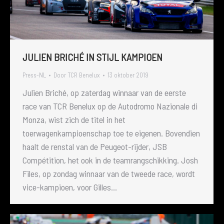
JULIEN BRICHÉ IN STIJL KAMPIOEN
Press-NL
Door
TCR Benelux
13 oktober 2019
Julien Briché, op zaterdag winnaar van de eerste
race van TCR Benelux op de Autodromo Nazionale di
Monza, wist zich de titel in het
toerwagenkampioenschap toe te eigenen. Bovendien
haalt de renstal van de Peugeot-rijder, JSB
Compétition, het ook in de teamrangschikking. Josh
Files, op zondag winnaar van de tweede race, wordt
vice-kampioen, voor Gilles…