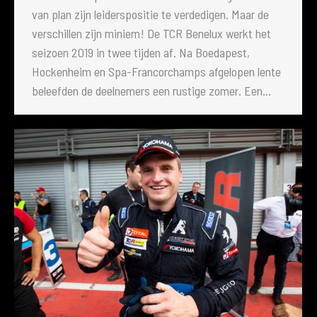
van plan zijn leiderspositie te verdedigen. Maar de
verschillen zijn miniem! De TCR Benelux werkt het
seizoen 2019 in twee tijden af. Na Boedapest,
Hockenheim en Spa-Francorchamps afgelopen lente
beleefden de deelnemers een rustige zomer. Een…