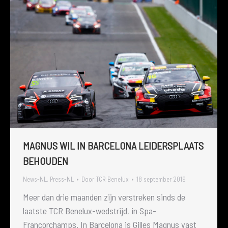
MAGNUS WIL IN BARCELONA LEIDERSPLAATS
BEHOUDEN
News-NL
,
Press-NL
Door
TCR Benelux
18 september 2019
Meer dan drie maanden zijn verstreken sinds de
laatste TCR Benelux-wedstrijd, in Spa-
Francorchamps. In Barcelona is Gilles Magnus vast