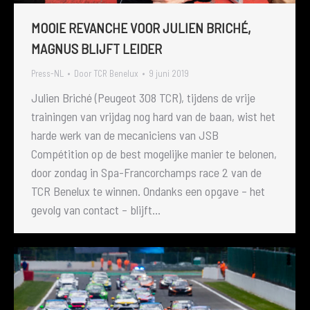
MOOIE REVANCHE VOOR JULIEN BRICHÉ,
MAGNUS BLIJFT LEIDER
Press-NL
Door
TCR Benelux
9 juni 2019
Julien Briché (Peugeot 308 TCR), tijdens de vrije
trainingen van vrijdag nog hard van de baan, wist het
harde werk van de mecaniciens van JSB
Compétition op de best mogelijke manier te belonen,
door zondag in Spa-Francorchamps race 2 van de
TCR Benelux te winnen. Ondanks een opgave – het
gevolg van contact – blijft…