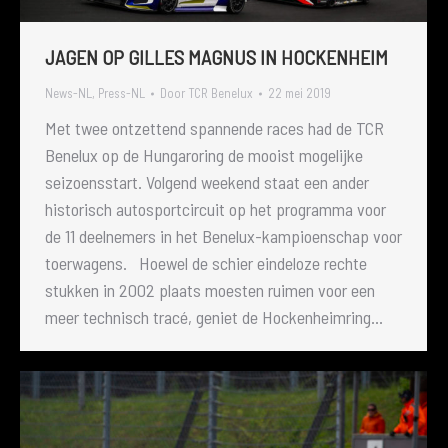
JAGEN OP GILLES MAGNUS IN HOCKENHEIM
News-NL
,
Press-NL
Door
TCR Benelux
22 mei 2019
Met twee ontzettend spannende races had de TCR
Benelux op de Hungaroring de mooist mogelijke
seizoensstart. Volgend weekend staat een ander
historisch autosportcircuit op het programma voor
de 11 deelnemers in het Benelux-kampioenschap voor
toerwagens. Hoewel de schier eindeloze rechte
stukken in 2002 plaats moesten ruimen voor een
meer technisch tracé, geniet de Hockenheimring…