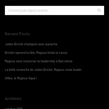
Search:
Recent Posts
Julien Briché champion avec panache
Briché reprend la tête, Magnus limite la casse
Magnus veut conserver le leadership à Barcelone
La belle revanche de Julien Briché, Magnus reste leader
Gilles, le Magnus-fique !
Archives
octobre 2019